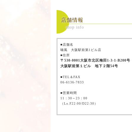
店舗情報
shop info
■店舗名
喃風 大阪駅前第1ビル店
■住所
〒
530-0001
大阪市北区梅田
1-3-1-B200
号
大阪駅前第１ビル 地下２階
54
号
■TEL＆FAX
06-6136-7833
■営業時間
11：30～23：00
（Lo.F22:00/D22:30）