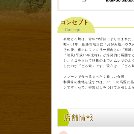
コンセプト
Concept
名物どろ焼は、青年の情熱により生まれた
昭和61年、姫路市船場に『お好み焼ハウス
その後、市内にファミリー層向けの『南風』
『喃風(平成15年改称)』が爆発的に展開
シ、タコを入れて鉄板の上でオムレツのよ
したのが『どろ焼』です。現在は、『どろ
スプーンで食べるまったく新しい食感
和風味の生地を流すのは、230℃の高温に
ンですくって、特製だしをつけてお召し上
店舗情報