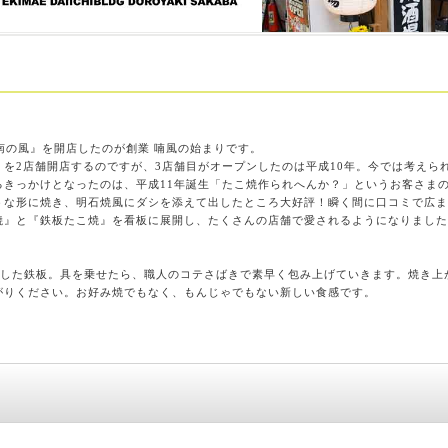
。
南の風』を開店したのが創業 喃風の始まりです。
を2店舗開店するのですが、3店舗目がオープンしたのは平成10年。今では考えら
するきっかけとなったのは、平成11年誕生「たこ焼作られへんか？」というお客さま
うな形に焼き、明石焼風にダシを添えて出したところ大好評！瞬く間に口コミで広ま
焼』と『鉄板たこ焼』を看板に展開し、たくさんの店舗で愛されるようになりました
熱した鉄板。具を乗せたら、職人のコテさばきで素早く包み上げていきます。焼き
がりください。お好み焼でもなく、もんじゃでもない新しい食感です。